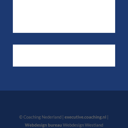
Algemene Voorwaarden
Privacystatement
Contact
Interessante informatie
© Coaching Nederland |
executive.coaching.nl
|
Webdesign bureau
Webdesign Westland