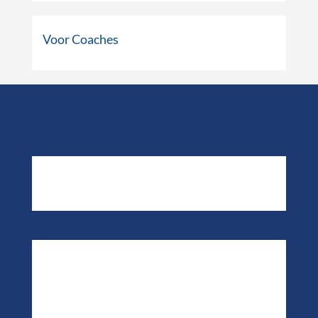
Voor Coaches
Contact
Coaching.nl
Over ons
Aansluiten als coach bij ons coach netwerk