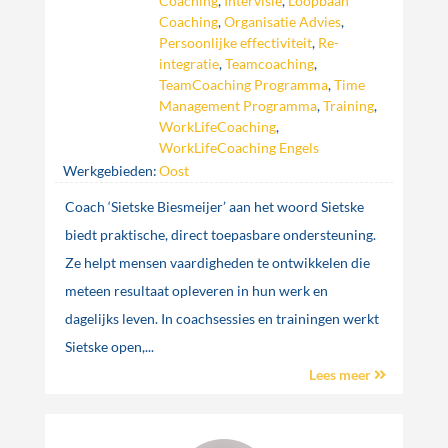
Coaching
,
Intervisie
,
Loopbaan
Coaching
,
Organisatie Advies
,
Persoonlijke effectiviteit
,
Re-
integratie
,
Teamcoaching
,
TeamCoaching Programma
,
Time
Management Programma
,
Training
,
WorkLifeCoaching
,
WorkLifeCoaching Engels
Werkgebieden:
Oost
Coach ‘Sietske Biesmeijer’ aan het woord Sietske
biedt praktische, direct toepasbare ondersteuning.
Ze helpt mensen vaardigheden te ontwikkelen die
meteen resultaat opleveren in hun werk en
dagelijks leven. In coachsessies en trainingen werkt
Sietske open,...
Lees meer