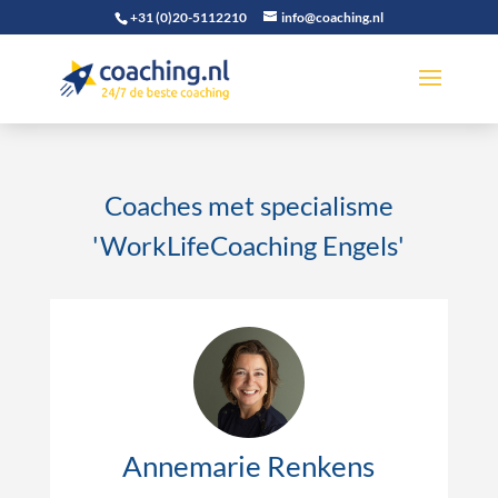
+31 (0)20-5112210
info@coaching.nl
Coaches met specialisme
'WorkLifeCoaching Engels'
Annemarie Renkens