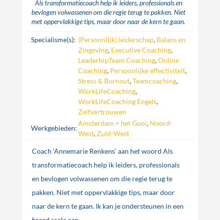
Als transformatiecoach help ik leiders, professionals en
bevlogen volwassenen om die regie terug te pakken. Niet
met oppervlakkige tips, maar door naar de kern te gaan.
Specialisme(s):
(Persoonlijk) leiderschap
,
Balans en
Zingeving
,
Executive Coaching
,
LeaderhipTeam Coaching
,
Online
Coaching
,
Persoonlijke effectiviteit
,
Stress & Burnout
,
Teamcoaching
,
WorkLifeCoaching
,
WorkLifeCoaching Engels
,
Zelfvertrouwen
Amsterdam + het Gooi
,
Noord-
Werkgebieden:
West
,
Zuid-West
Coach ‘Annemarie Renkens’ aan het woord Als
transformatiecoach help ik leiders, professionals
en bevlogen volwassenen om die regie terug te
pakken. Niet met oppervlakkige tips, maar door
naar de kern te gaan. Ik kan je ondersteunen in een
breed scala aan...