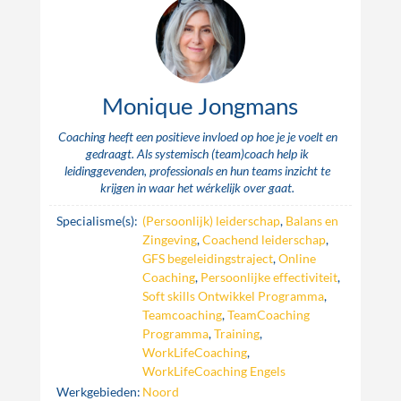
Monique Jongmans
Coaching heeft een positieve invloed op hoe je je voelt en
gedraagt. Als systemisch (team)coach help ik
leidinggevenden, professionals en hun teams inzicht te
krijgen in waar het wérkelijk over gaat.
Specialisme(s):
(Persoonlijk) leiderschap
,
Balans en
Zingeving
,
Coachend leiderschap
,
GFS begeleidingstraject
,
Online
Coaching
,
Persoonlijke effectiviteit
,
Soft skills Ontwikkel Programma
,
Teamcoaching
,
TeamCoaching
Programma
,
Training
,
WorkLifeCoaching
,
WorkLifeCoaching Engels
Werkgebieden:
Noord