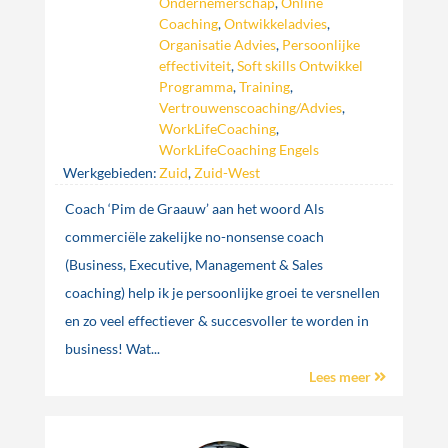
Ondernemerschap
,
Online
Coaching
,
Ontwikkeladvies
,
Organisatie Advies
,
Persoonlijke
effectiviteit
,
Soft skills Ontwikkel
Programma
,
Training
,
Vertrouwenscoaching/Advies
,
WorkLifeCoaching
,
WorkLifeCoaching Engels
Werkgebieden:
Zuid
,
Zuid-West
Coach ‘Pim de Graauw’ aan het woord Als
commerciële zakelijke no-nonsense coach
(Business, Executive, Management & Sales
coaching) help ik je persoonlijke groei te versnellen
en zo veel effectiever & succesvoller te worden in
business! Wat...
Lees meer