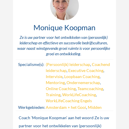
Monique Koopman
Ze is uw partner voor het ontwikkelen van (persoonlijk)
leiderschap en effectieve en succesvolle bedrijfsculturen,
waar naast winstgevende groei ruimte is voor persoonlijke
groei en ontwikkeling.
Specialisme(s):
(Persoonlijk) leiderschap
,
Coachend
leiderschap
,
Executive Coaching
,
Intervisie
,
Loopbaan Coaching
,
Mentoring
,
Ondernemerschap
,
Online Coaching
,
Teamcoaching
,
Training
,
WorkLifeCoaching
,
WorkLifeCoaching Engels
Werkgebieden:
Amsterdam + het Gooi
,
Midden
Coach ‘Monique Koopman’ aan het woord Ze is uw
partner voor het ontwikkelen van (persoonlijk)