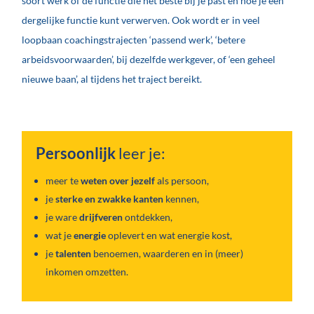
soort werk of de functie die het beste bij je past en hoe je een
dergelijke functie kunt verwerven. Ook wordt er in veel
loopbaan coachingstrajecten ‘passend werk’, ‘betere
arbeidsvoorwaarden’, bij dezelfde werkgever, of ‘een geheel
nieuwe baan’, al tijdens het traject bereikt.
Persoonlijk
leer je:
meer te
weten over jezelf
als persoon,
je
sterke en zwakke kanten
kennen,
je ware
drijfveren
ontdekken,
wat je
energie
oplevert en wat energie kost,
je
talenten
benoemen, waarderen en in (meer)
inkomen omzetten.