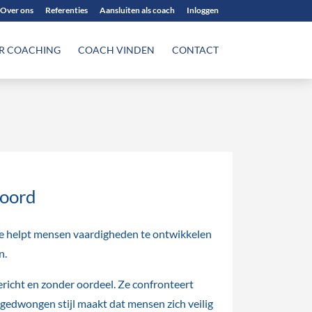
Over ons
Referenties
Aansluiten als coach
Inloggen
R COACHING
COACH VINDEN
CONTACT
woord
 Ze helpt mensen vaardigheden te ontwikkelen
n.
ericht en zonder oordeel. Ze confronteert
ngedwongen stijl maakt dat mensen zich veilig