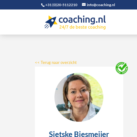
+31 (0)20-5112210
info@coaching.nl
<< Terug naar overzicht
Sietske Biesmeijer