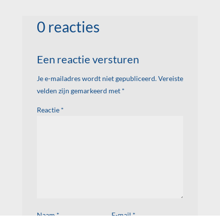
het inschakelen
van een coach
0 reacties
Een reactie versturen
Je e-mailadres wordt niet gepubliceerd.
Vereiste
velden zijn gemarkeerd met
*
Reactie
*
Naam
*
E-mail
*