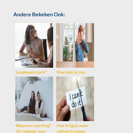
Andere Bekeken Ook:
Loopbaancoach?
Hoe kom je van
Wat, waarom,
faalangst af
kosten? Alles over
loopbaancoaching.
Waarom coaching?
Hoe krijg je meer
10 redenen voor
zelfvertrouwen