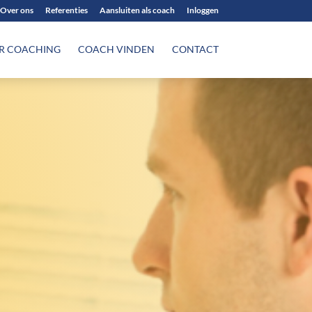
Over ons
Referenties
Aansluiten als coach
Inloggen
R COACHING
COACH VINDEN
CONTACT