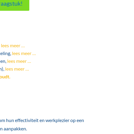
raagstuk!
,
lees meer …
eling,
lees meer …
len,
lees meer …
m),
lees meer …
oudt.
m hun effectiviteit en werkplezier op een
an aanpakken.