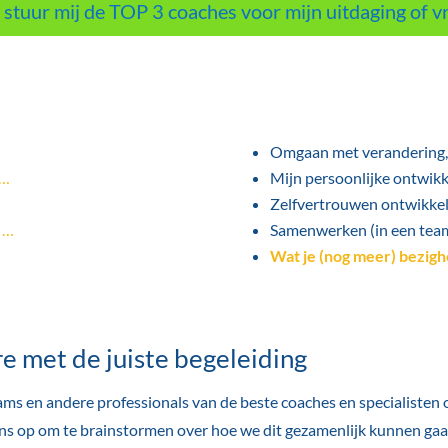
, stuur mij de TOP 3 coaches voor mijn uitdaging of v
.
Omgaan met verandering
 …
Mijn persoonlijke ontwikk
Zelfvertrouwen ontwikke
 …
Samenwerken (in een tea
Wat je (nog meer) bezigh
e met de juiste begeleiding
s en andere professionals van de beste coaches en specialisten o
ns op om te brainstormen over hoe we dit gezamenlijk kunnen ga