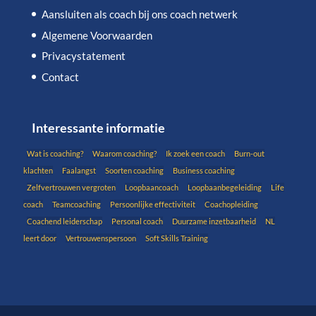
Aansluiten als coach bij ons coach netwerk
Algemene Voorwaarden
Privacystatement
Contact
Interessante informatie
Wat is coaching?
Waarom coaching?
Ik zoek een coach
Burn-out
klachten
Faalangst
Soorten coaching
Business coaching
Zelfvertrouwen vergroten
Loopbaancoach
Loopbaanbegeleiding
Life
coach
Teamcoaching
Persoonlijke effectiviteit
Coachopleiding
Coachend leiderschap
Personal coach
Duurzame inzetbaarheid
NL
leert door
Vertrouwenspersoon
Soft Skills Training