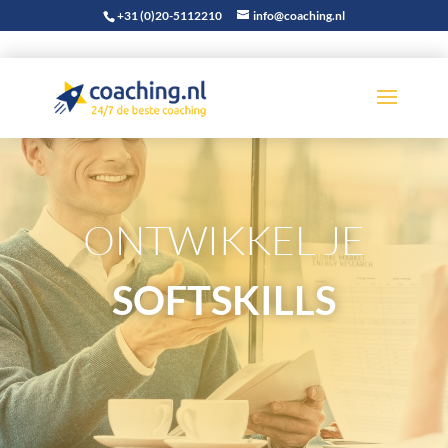
+31 (0)20-5112210
info@coaching.nl
ONTWIKKEL JE
SOFTSKILLS