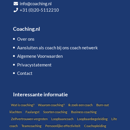
info@coaching.nl
+31 (0)20-5112210
Coaching.nl
Over ons
Aansluiten als coach bij ons coach netwerk
Algemene Voorwaarden
Privacystatement
Contact
Interessante informatie
Wat is coaching?
Waarom coaching?
Ik zoek een coach
Burn-out
klachten
Faalangst
Soorten coaching
Business coaching
Zelfvertrouwen vergroten
Loopbaancoach
Loopbaanbegeleiding
Life
coach
Teamcoaching
Persoonlijke effectiviteit
Coachopleiding