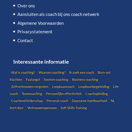
Over ons
Aansluiten als coach bij ons coach netwerk
Algemene Voorwaarden
Privacystatement
Contact
Interessante informatie
Wat is coaching?
Waarom coaching?
Ik zoek een coach
Burn-out
klachten
Faalangst
Soorten coaching
Business coaching
Zelfvertrouwen vergroten
Loopbaancoach
Loopbaanbegeleiding
Life
coach
Teamcoaching
Persoonlijke effectiviteit
Coachopleiding
Coachend leiderschap
Personal coach
Duurzame inzetbaarheid
NL
leert door
Vertrouwenspersoon
Soft Skills Training