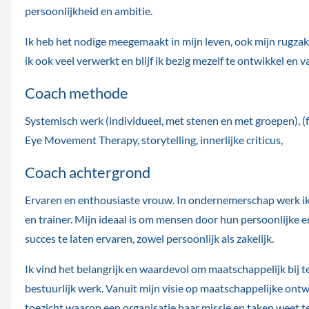
persoonlijkheid en ambitie.
Ik heb het nodige meegemaakt in mijn leven, ook mijn rugza
ik ook veel verwerkt en blijf ik bezig mezelf te ontwikkel en 
Coach methode
Systemisch werk (individueel, met stenen en met groepen), (f
Eye Movement Therapy, storytelling, innerlijke criticus,
Coach achtergrond
Ervaren en enthousiaste vrouw. In ondernemerschap werk ik
en trainer. Mijn ideaal is om mensen door hun persoonlijke 
succes te laten ervaren, zowel persoonlijk als zakelijk.
Ik vind het belangrijk en waardevol om maatschappelijk bij 
bestuurlijk werk. Vanuit mijn visie op maatschappelijke ontw
toezicht waarop een organisatie haar missie en taken weet te