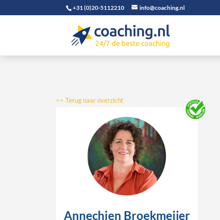
+31 (0)20-5112210
info@coaching.nl
<< Terug naar overzicht
Annechien Broekmeijer